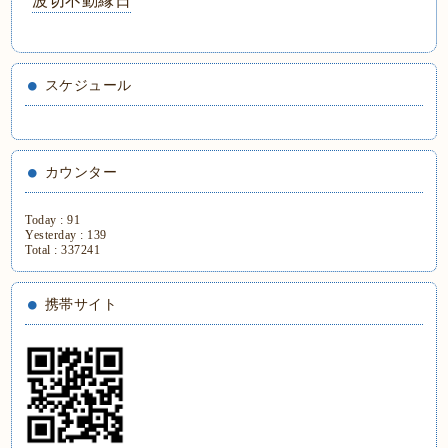
波切不動縁日
スケジュール
カウンター
Today :
91
Yesterday :
139
Total :
337241
携帯サイト