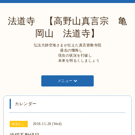
法道寺 【高野山真言宗 亀
岡山 法道寺】
弘法大師空海さまが伝えた真言密教寺院
過去の懺悔し
現在の状況を打破し
未来を明るくしましょう
メニュー
カレンダー
2018-11-28 (Wed)
指定なし