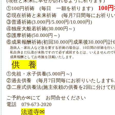
(現在と未来に幸せが訪れるように祈ります)
100
①100円祈祷 (毎日 一願を祈ります)
②現在祈祷と未来祈祷 (毎月7日間毎にお祈りいた
③普通祈祷(3.000円/5.000円/10.000円)
④独座大般若祈祷(30.000円～)
⑤護摩祈祷(50.000円～)
⑥成果報酬祈祷(初回30.000円成果後30.000円計60
急病人・家出人など急を要する祈祷の場合は、10日間
の祈祷を行い
私自身まだ仏道が未熟ですので必ず成就するとは、
いえませんので
成果報酬としてお布施を頂戴いたします。
供 養
①先祖・水子供養(5.000円～)
②過去供養
(毎月7日間毎にお祈りいたします6.0
③二座式供養法(施主依頼の供養を2回に分けて行いま
ご予約か✉にて お問合せください
電話 079-673-2020
法道寺✉