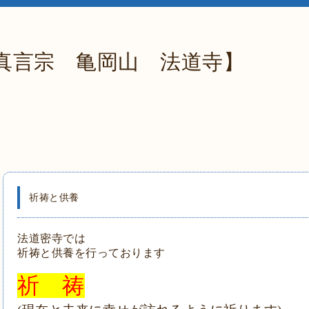
真言宗 亀岡山 法道寺】
祈祷と供養
法道密寺では
祈祷と供養を行っております
祈 祷