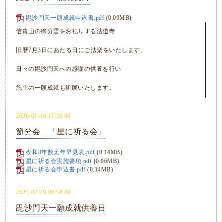
毘沙門天一願成就申込書.pdf
(0.09MB)
信貴山の御分霊をお祀りする法道寺
旧暦7月3日にあたる日にご法楽をいたします。
日々の毘沙門天への感謝の供養を行い
施主の一願成就も祈願いたします。
2026-01-16 17:36:00
節分会 「星に祈る会」
令和8年数え年早見表.pdf
(0.14MB)
星に祈る会実施要項.pdf
(0.06MB)
星に祈る会申込書.pdf
(0.14MB)
2025-07-29 08:58:00
毘沙門天一願成就供養日