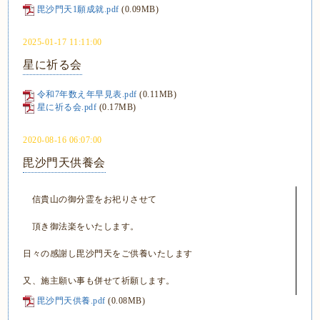
毘沙門天1願成就.pdf
(0.09MB)
2025-01-17 11:11:00
星に祈る会
令和7年数え年早見表.pdf
(0.11MB)
星に祈る会.pdf
(0.17MB)
2020-08-16 06:07:00
毘沙門天供養会
信貴山の御分霊をお祀りさせて
頂き御法楽をいたします。
日々の感謝し毘沙門天をご供養いたします
又、施主願い事も併せて祈願します。
毘沙門天供養.pdf
(0.08MB)