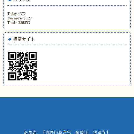
Today :
372
Yesterday :
127
Total :
336853
携帯サイト
法道寺 【高野山真言宗 亀岡山 法道寺】