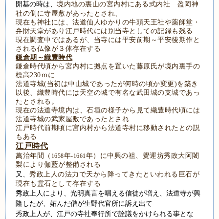
開基の時は、
境内地の裏山の
宮内村にある式内社 盈岡神
社の側に寺屋敷があったとされ、
現在も神社には、法道仙人ゆかりの牛頭天王社や薬師堂・
弁財天堂があり江戸時代には別当寺としての記録も残る
現在調査中ではあるが、当寺には平安前期～平安後期作と
される仏像が３体存在する
鎌倉期～織豊時代
鎌倉時代頃から宮内村に拠点を置いた藤原氏が境内裏手の
標高230ｍに
法道寺城(当初は中山城であったが何時の頃か変更)
を築き
以後、織豊時代には天空の城で有名な武田城の支城であっ
たとされる。
現在の法道寺境内は、石垣の様子から見て
織豊時代頃には
法道寺城の
武家屋敷であったとされ
江戸時代前期頃に宮内村から法道寺村に移動されたとの説
もある
江戸時代
萬治年間（
年
年）に中興の祖、覺運坊秀政大阿闍
1658
-1661
梨により伽藍が整備される
又、
秀政上人の法力で天から降ってきたといわれる巨石が
現在も霊石として存在する
秀政上人により、光明真言を唱える信徒が増え、法道寺が興
隆したが、妬んだ僧が生野代官所に訴え出て
秀政上人が、江戸の寺社奉行所で詮議をかけられる事とな