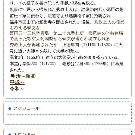
り、その様子を書き記した手紙が現在も残る。
無事に江戸から帰られた秀政上人は、詮議の内容が幕臣の越
前松平家に伝わり、法道寺より越前松平家に招聘され
福井市国山町の愛染寺を開山された。没後、
秀政上人の偉業
を称える碑文を
西国三十三観音霊場 第二十九番札所 松尾寺の当時住職
であった等空大阿闍梨から碑文が送られ現在も残る
秀政上人が再建されたが、
正徳年間（
1711
年
-1715
年）に火
災に遭い大師堂を残して大半が焼失。
寛文
3
年（
1663
年）建立の大師堂が当時のまま残っている。
本堂は享保
2
年（
1717
年）、鐘楼は宝暦
8
年（
1758
年）に再建
された。
明治～昭和
平成～
令和～
スケジュール
カウンター