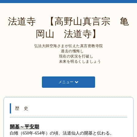
法道寺 【高野山真言宗 亀
岡山 法道寺】
弘法大師空海さまが伝えた真言密教寺院
過去の懺悔し
現在の状況を打破し
未来を明るくしましょう
メニュー
歴 史
開基～平安期
白雉（
650
年
-654
年）の頃、法道仙人の開基と伝わる。