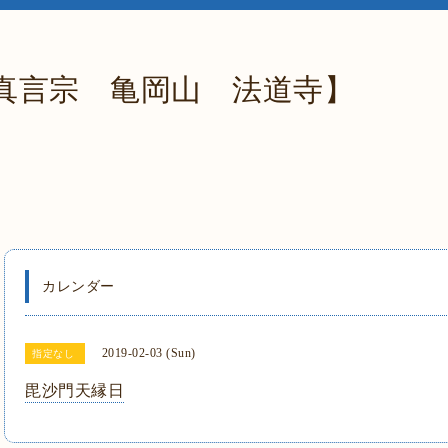
真言宗 亀岡山 法道寺】
カレンダー
2019-02-03 (Sun)
指定なし
毘沙門天縁日