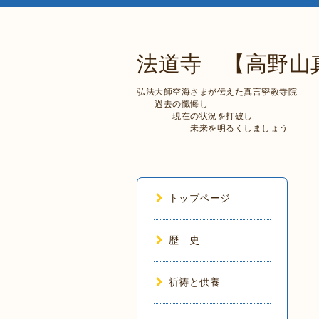
法道寺 【高野山
弘法大師空海さまが伝えた真言密教寺院
過去の懺悔し
現在の状況を打破し
未来を明るくしましょう
トップページ
歴 史
祈祷と供養