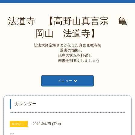
法道寺 【高野山真言宗 亀
岡山 法道寺】
弘法大師空海さまが伝えた真言密教寺院
過去の懺悔し
現在の状況を打破し
未来を明るくしましょう
メニュー
カレンダー
2019-04-25 (Thu)
指定なし