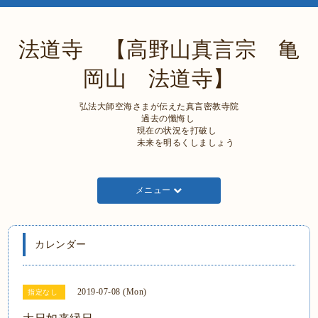
法道寺 【高野山真言宗 亀
岡山 法道寺】
弘法大師空海さまが伝えた真言密教寺院
過去の懺悔し
現在の状況を打破し
未来を明るくしましょう
メニュー
カレンダー
2019-07-08 (Mon)
指定なし