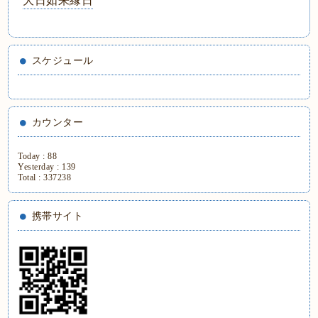
大日如来縁日
スケジュール
カウンター
Today :
88
Yesterday :
139
Total :
337238
携帯サイト