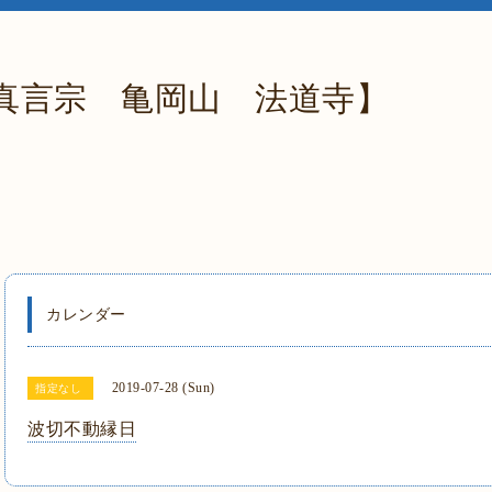
真言宗 亀岡山 法道寺】
カレンダー
2019-07-28 (Sun)
指定なし
波切不動縁日