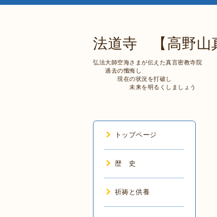
法道寺 【高野山
弘法大師空海さまが伝えた真言密教寺院
過去の懺悔し
現在の状況を打破し
未来を明るくしましょう
トップページ
歴 史
祈祷と供養