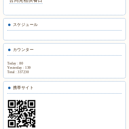
合同先祖供養日
スケジュール
カウンター
Today :
80
Yesterday :
139
Total :
337230
携帯サイト