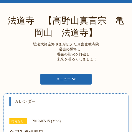
法道寺 【高野山真言宗 亀
岡山 法道寺】
弘法大師空海さまが伝えた真言密教寺院
過去の懺悔し
現在の状況を打破し
未来を明るくしましょう
メニュー
カレンダー
2019-07-15 (Mon)
指定なし