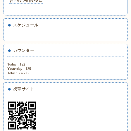
合同先祖供養日
スケジュール
カウンター
Today :
122
Yesterday :
139
Total :
337272
携帯サイト