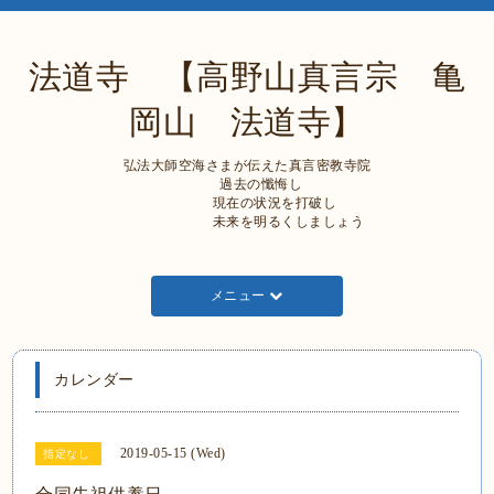
法道寺 【高野山真言宗 亀
岡山 法道寺】
弘法大師空海さまが伝えた真言密教寺院
過去の懺悔し
現在の状況を打破し
未来を明るくしましょう
メニュー
カレンダー
2019-05-15 (Wed)
指定なし