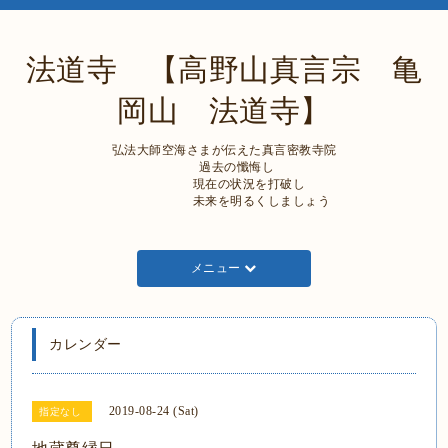
法道寺 【高野山真言宗 亀
岡山 法道寺】
弘法大師空海さまが伝えた真言密教寺院
過去の懺悔し
現在の状況を打破し
未来を明るくしましょう
メニュー
カレンダー
2019-08-24 (Sat)
指定なし