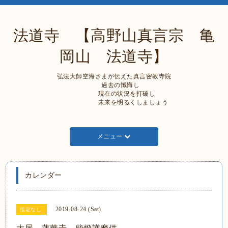
法道寺 【高野山真言宗 亀
岡山 法道寺】
弘法大師空海さまが伝えた真言密教寺院
過去の懺悔し
現在の状況を打破し
未来を明るくしましょう
メニュー
カレンダー
2019-08-24 (Sat)
指定なし