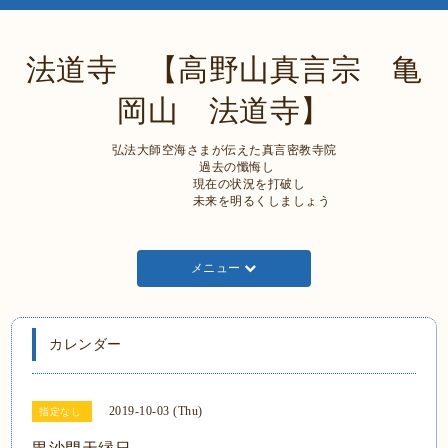
法道寺 【高野山真言宗 亀
岡山 法道寺】
弘法大師空海さまが伝えた真言密教寺院
過去の懺悔し
現在の状況を打破し
未来を明るくしましょう
メニュー
カレンダー
2019-10-03 (Thu)
指定なし