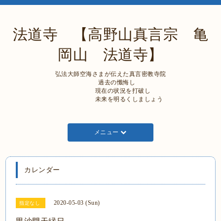
法道寺 【高野山真言宗 亀
岡山 法道寺】
弘法大師空海さまが伝えた真言密教寺院
過去の懺悔し
現在の状況を打破し
未来を明るくしましょう
メニュー
カレンダー
2020-05-03 (Sun)
指定なし