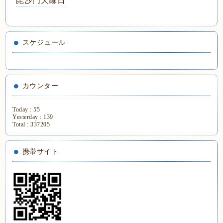
毘沙門天縁日
スケジュール
カウンター
Today :
55
Yesterday :
139
Total :
337205
携帯サイト