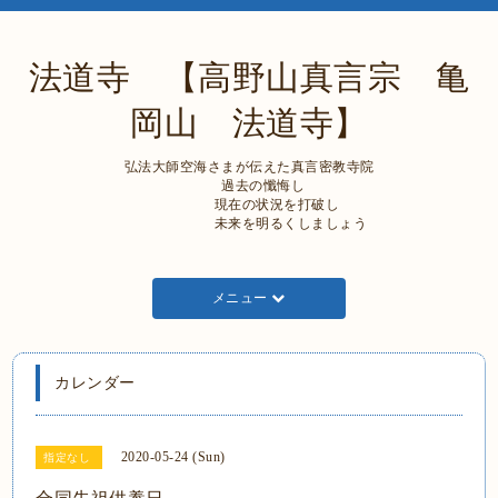
法道寺 【高野山真言宗 亀
岡山 法道寺】
弘法大師空海さまが伝えた真言密教寺院
過去の懺悔し
現在の状況を打破し
未来を明るくしましょう
メニュー
カレンダー
2020-05-24 (Sun)
指定なし