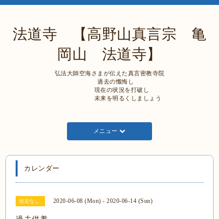
法道寺 【高野山真言宗 亀
岡山 法道寺】
弘法大師空海さまが伝えた真言密教寺院
過去の懺悔し
現在の状況を打破し
未来を明るくしましょう
メニュー
カレンダー
2020-06-08 (Mon) - 2020-06-14 (Sun)
指定なし