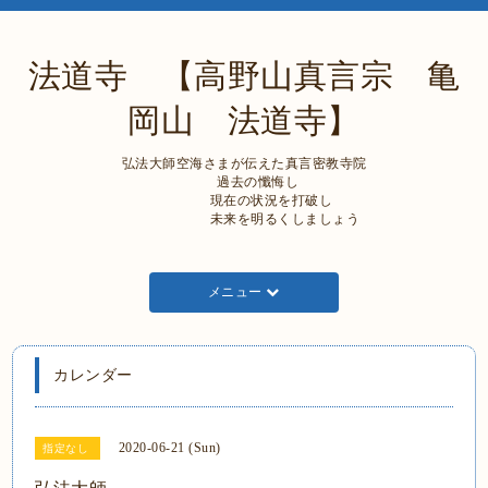
法道寺 【高野山真言宗 亀
岡山 法道寺】
弘法大師空海さまが伝えた真言密教寺院
過去の懺悔し
現在の状況を打破し
未来を明るくしましょう
メニュー
カレンダー
2020-06-21 (Sun)
指定なし