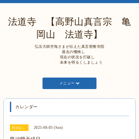
法道寺 【高野山真言宗 亀
岡山 法道寺】
弘法大師空海さまが伝えた真言密教寺院
過去の懺悔し
現在の状況を打破し
未来を明るくしましょう
メニュー
カレンダー
2025-08-03 (Sun)
指定なし