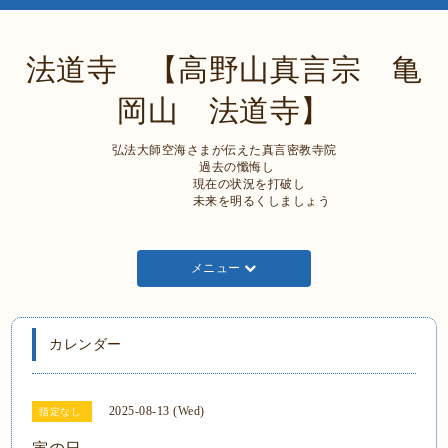
法道寺 【高野山真言宗 亀
岡山 法道寺】
弘法大師空海さまが伝えた真言密教寺院
過去の懺悔し
現在の状況を打破し
未来を明るくしましょう
メニュー
カレンダー
2025-08-13 (Wed)
指定なし