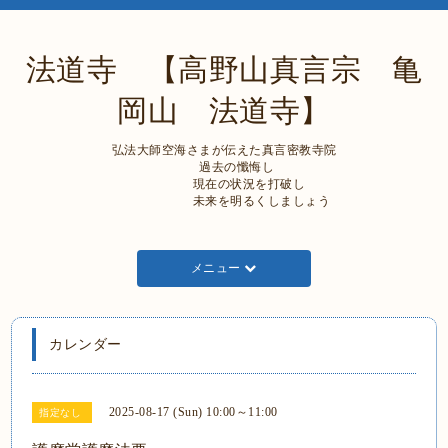
法道寺 【高野山真言宗 亀
岡山 法道寺】
弘法大師空海さまが伝えた真言密教寺院
過去の懺悔し
現在の状況を打破し
未来を明るくしましょう
メニュー
カレンダー
2025-08-17 (Sun) 10:00～11:00
指定なし