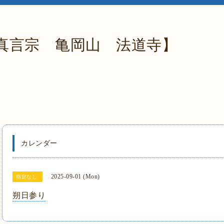
真言宗 亀岡山 法道寺】
カレンダー
2025-09-01 (Mon)
指定なし
朔日参り