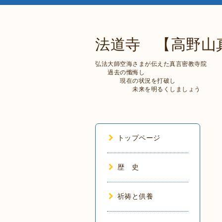
法道寺 【高野山
弘法大師空海さまが伝えた真言密教寺院
過去の懺悔し
現在の状況を打破し
未来を明るくしましょう
トップページ
歴 史
祈祷と供養