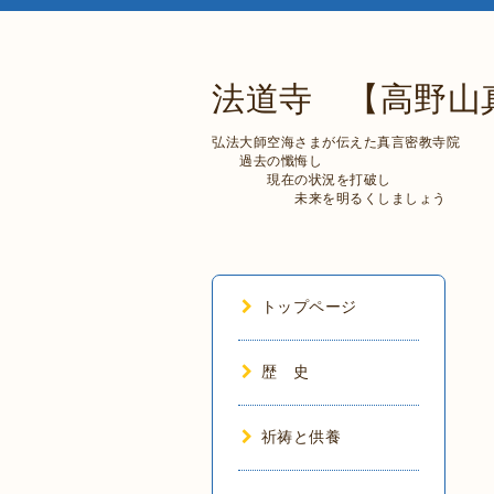
法道寺 【高野山
弘法大師空海さまが伝えた真言密教寺院
過去の懺悔し
現在の状況を打破し
未来を明るくしましょう
トップページ
歴 史
祈祷と供養