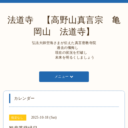
法道寺 【高野山真言宗 亀
岡山 法道寺】
弘法大師空海さまが伝えた真言密教寺院
過去の懺悔し
現在の状況を打破し
未来を明るくしましょう
メニュー
カレンダー
2025-10-18 (Sat)
指定なし