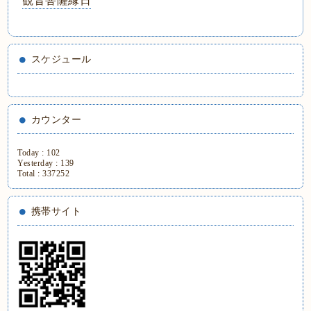
観音菩薩縁日
スケジュール
カウンター
Today :
102
Yesterday :
139
Total :
337252
携帯サイト