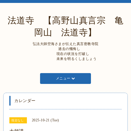
法道寺 【高野山真言宗 亀
岡山 法道寺】
弘法大師空海さまが伝えた真言密教寺院
過去の懺悔し
現在の状況を打破し
未来を明るくしましょう
メニュー
カレンダー
2025-10-21 (Tue)
指定なし