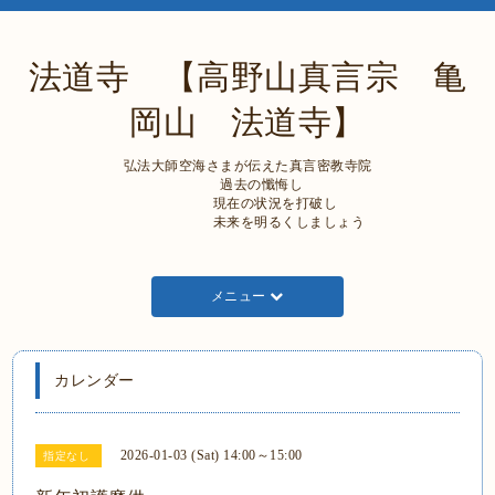
法道寺 【高野山真言宗 亀
岡山 法道寺】
弘法大師空海さまが伝えた真言密教寺院
過去の懺悔し
現在の状況を打破し
未来を明るくしましょう
メニュー
カレンダー
2026-01-03 (Sat) 14:00～15:00
指定なし