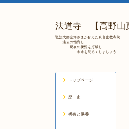
法道寺 【高野山
弘法大師空海さまが伝えた真言密教寺院
過去の懺悔し
現在の状況を打破し
未来を明るくしましょう
トップページ
歴 史
祈祷と供養