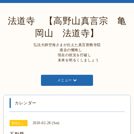
法道寺 【高野山真言宗 亀
岡山 法道寺】
弘法大師空海さまが伝えた真言密教寺院
過去の懺悔し
現在の状況を打破し
未来を明るくしましょう
メニュー
カレンダー
2026-02-28 (Sat)
指定なし