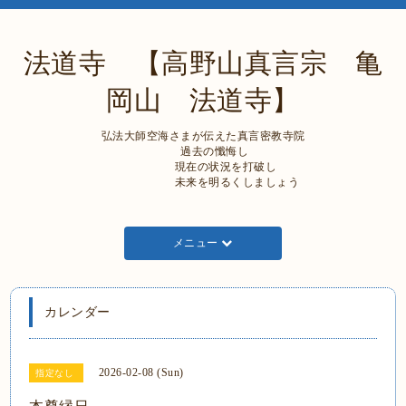
法道寺 【高野山真言宗 亀
岡山 法道寺】
弘法大師空海さまが伝えた真言密教寺院
過去の懺悔し
現在の状況を打破し
未来を明るくしましょう
メニュー
カレンダー
2026-02-08 (Sun)
指定なし