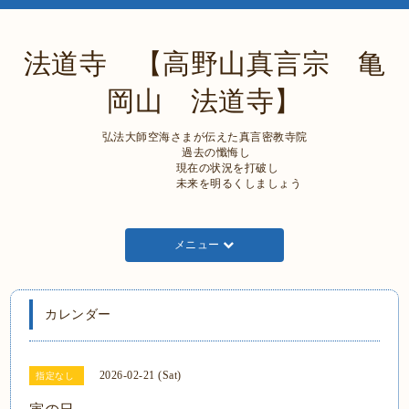
法道寺 【高野山真言宗 亀
岡山 法道寺】
弘法大師空海さまが伝えた真言密教寺院
過去の懺悔し
現在の状況を打破し
未来を明るくしましょう
メニュー
カレンダー
2026-02-21 (Sat)
指定なし