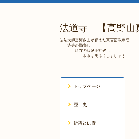
法道寺 【高野山
弘法大師空海さまが伝えた真言密教寺院
過去の懺悔し
現在の状況を打破し
未来を明るくしましょう
トップページ
歴 史
祈祷と供養