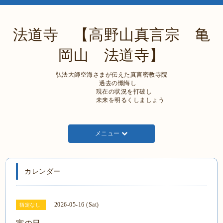
法道寺 【高野山真言宗 亀
岡山 法道寺】
弘法大師空海さまが伝えた真言密教寺院
過去の懺悔し
現在の状況を打破し
未来を明るくしましょう
メニュー
カレンダー
2026-05-16 (Sat)
指定なし