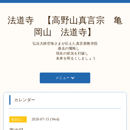
法道寺 【高野山真言宗 亀
岡山 法道寺】
弘法大師空海さまが伝えた真言密教寺院
過去の懺悔し
現在の状況を打破し
未来を明るくしましょう
メニュー
カレンダー
2026-07-15 (Wed)
指定なし