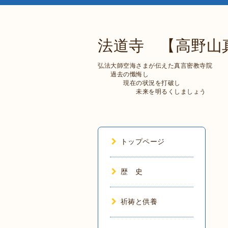
法道寺 【高野山
弘法大師空海さまが伝えた真言密教寺院
過去の懺悔し
現在の状況を打破し
未来を明るくしましょう
トップページ
歴 史
祈祷と供養