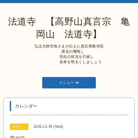
法道寺 【高野山真言宗 亀
岡山 法道寺】
弘法大師空海さまが伝えた真言密教寺院
過去の懺悔し
現在の状況を打破し
未来を明るくしましょう
メニュー
カレンダー
2026-12-30 (Wed)
指定なし